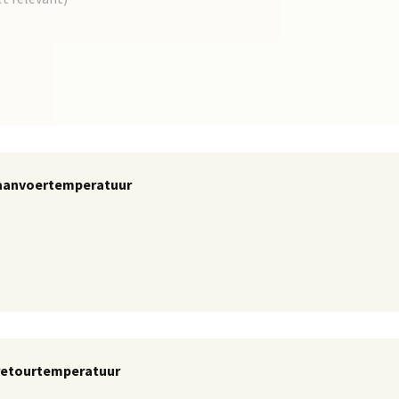
 aanvoertemperatuur
 retourtemperatuur