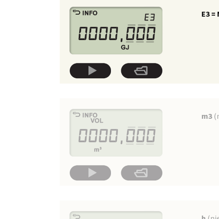
E3 =
m3
(n
h
(ni