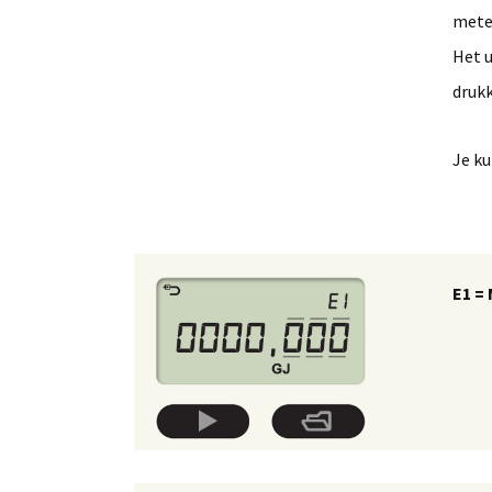
mete
Het u
druk
Je ku
E1 =