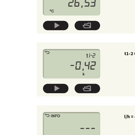
t1-2
l/h 