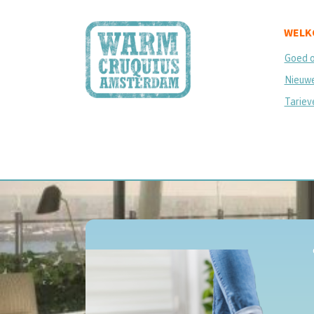
WELK
Goed 
Nieuwe
Tariev