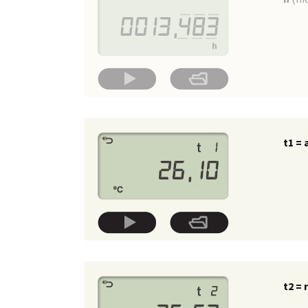
t1 =
t2 =