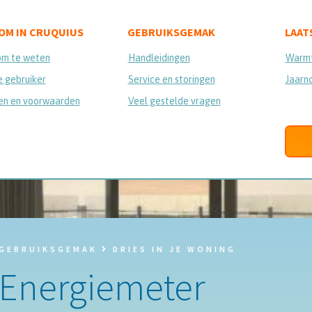
OM IN CRUQUIUS
GEBRUIKSGEMAK
LAAT
om te weten
Handleidingen
Warmt
 gebruiker
Service en storingen
Jaarn
en en voorwaarden
Veel gestelde vragen
GEBRUIKSGEMAK
DRIES IN JE WONING
Energiemeter