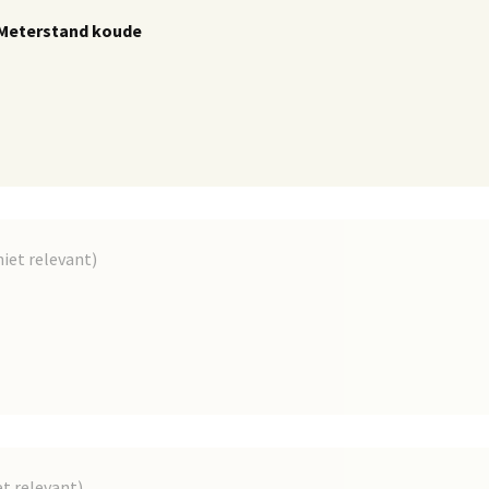
 Meterstand koude
iet relevant)
et relevant)